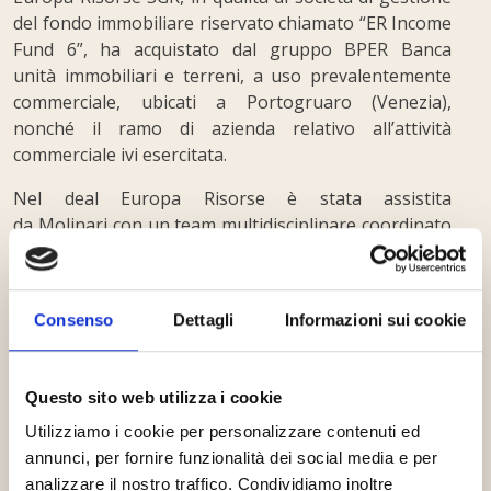
del fondo immobiliare riservato chiamato “ER Income
Fund 6”, ha acquistato dal gruppo BPER Banca
unità immobiliari e terreni, a uso prevalentemente
commerciale, ubicati a Portogruaro (Venezia),
nonché il ramo di azienda relativo all’attività
commerciale ivi esercitata.
Nel deal Europa Risorse è stata assistita
da Molinari con un team multidisciplinare coordinato
dal partner Alessandro de Botton e composto
dal senior associate Stefano Cova e
dall’associate Gianluca Diena, per gli
Consenso
Dettagli
Informazioni sui cookie
aspetti corporate e real estate, e dal partner Lorenzo
Caruccio e dall’associate Vincenzo Serio per i profili di
diritto amministrativo.
Questo sito web utilizza i cookie
Utilizziamo i cookie per personalizzare contenuti ed
annunci, per fornire funzionalità dei social media e per
analizzare il nostro traffico. Condividiamo inoltre