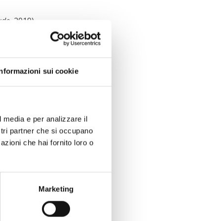
ude
, 2019)
 – CrIS”, 2023/2024)
Informazioni sui cookie
l media e per analizzare il
 del Debito
ostri partner che si occupano
azioni che hai fornito loro o
ETRO
Marketing