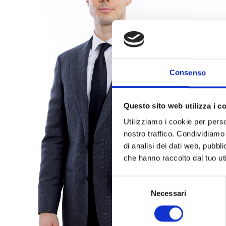
Consenso
Questo sito web utilizza i c
Utilizziamo i cookie per perso
nostro traffico. Condividiamo 
di analisi dei dati web, pubbl
che hanno raccolto dal tuo uti
Selezione
Necessari
del
consenso