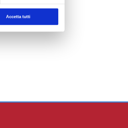
Accetta tutti
esa Pizzarotti sottoscrive accordo con banche e
per la ristrutturazione dell'indebitamento