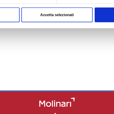
Accetta selezionati
isanamento di Gruppo Cornaglia
Impr
CDP 