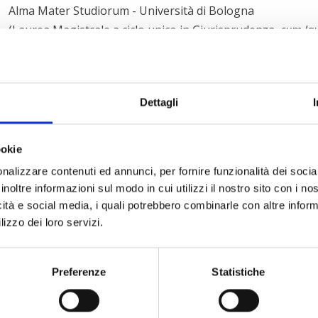
Alma Mater Studiorum - Università di Bologna
(Laurea Magistrale a ciclo unico in Giurisprudenza,
cum la
Università Cattolica del Sacro Cuore, Milano
(Master, II livello, in “Crisi Insolvenza Sovraindebitamento
Abilitazione
Dettagli
2023, Italia
Lingue
Italiano, Inglese
ookie
Aree di attività
nalizzare contenuti ed annunci, per fornire funzionalità dei socia
Regolazione della Crisi e dell’Insolvenza e Ristrutturazioni
inoltre informazioni sul modo in cui utilizzi il nostro sito con i n
Diritto Societario e Commerciale
icità e social media, i quali potrebbero combinarle con altre inform
lizzo dei loro servizi.
INDI
Preferenze
Statistiche