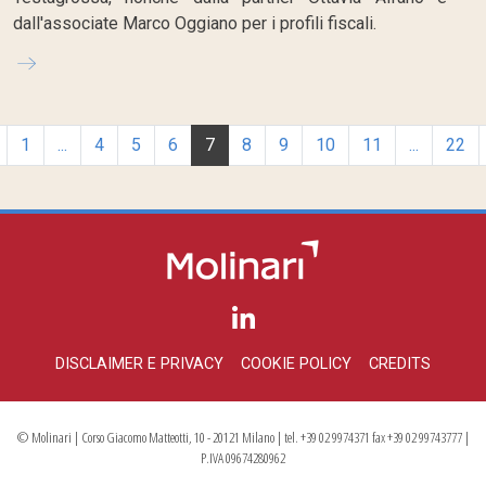
dall'associate Marco Oggiano per i profili fiscali.
1
...
4
5
6
7
8
9
10
11
...
22
DISCLAIMER E PRIVACY
COOKIE POLICY
CREDITS
© Molinari | Corso Giacomo Matteotti, 10 - 20121 Milano | tel. +39 02 9974371 fax +39 02 99743777 |
P.IVA 09674280962