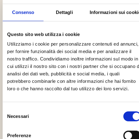
storici di Roma per oltre 200
Consenso
Dettagli
Informazioni sui cooki
milioni
COIMA SGR S.p.A., per conto dei fondi alternativi
Questo sito web utilizza i cookie
immobiliari riservati COIMA Core Fund I e COIMA Core
Fund II, ha completato l’investimento in tre immobili di
Utilizziamo i cookie per personalizzare contenuti ed annunci,
pregio nel centro storico di Roma subentrando a Zurich e
per fornire funzionalità dei social media e per analizzare il
Morgan Stanley come quotista di maggioranza e in
nostro traffico. Condividiamo inoltre informazioni sul modo in
proprio come gestore del fondo alternativo
cui utilizzi il nostro sito con i nostri partner che si occupano d
d’investimento immobiliare “Sapphire”, che ha in
analisi dei dati web, pubblicità e social media, i quali
portafoglio i tre trophy asset.
potrebbero combinarle con altre informazioni che hai fornito
loro o che hanno raccolto dal tuo utilizzo dei loro servizi.
Il nostro studio ha assistito COIMA con un team
composto dai soci Alessandro de Botton e Maria Milano,
dalla senior associate Francesca Battistutta,
Selezione
dall’associate Alessio Sini e dal trainee Filippo
Necessari
del
Ghanaymi, per gli aspetti real estate, nonchè dal socio
consenso
Lorenzo Caruccio e dall'associate Davide D'Occhio in
Preferenze
relazione ad alcuni profili di diritto amministrativo.